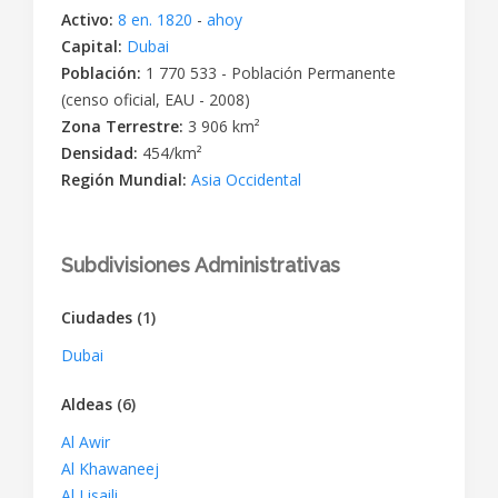
Activo:
8 en. 1820
-
ahoy
Capital:
Dubai
Población:
1 770 533 - Población Permanente
(censo oficial, EAU - 2008)
Zona Terrestre:
3 906 km²
Densidad:
454/km²
Región Mundial:
Asia Occidental
Subdivisiones Administrativas
Ciudades
(1)
Dubai
Aldeas
(6)
Al Awir
Al Khawaneej
Al Lisaili