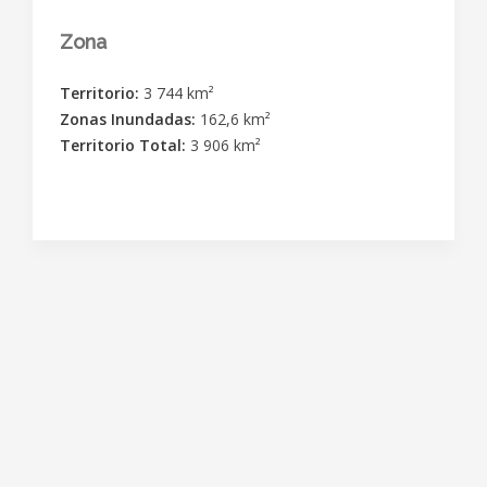
Zona
Territorio:
3 744 km²
Zonas Inundadas:
162,6 km²
Territorio Total:
3 906 km²
©
2026
- QUICKWORLD INC,
Todos los derechos reservados