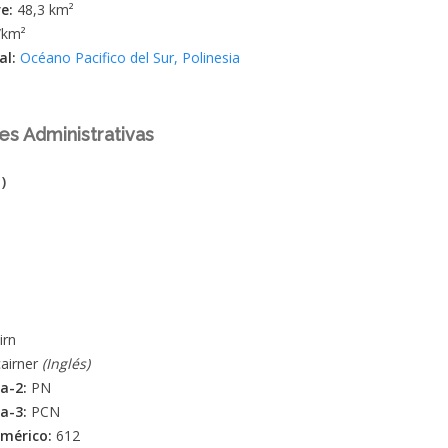
re:
48,3 km²
/km²
al:
Océano Pacifico del Sur
,
Polinesia
es Administrativas
)
irn
cairner
(Inglés)
fa-2:
PN
fa-3:
PCN
umérico:
612