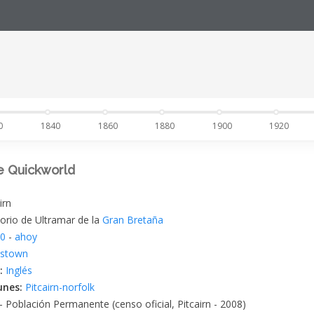
0
1840
1860
1880
1900
1920
e Quickworld
irn
torio de Ultramar de la
Gran Bretaña
90
-
ahoy
stown
l:
Inglés
unes:
Pitcairn-norfolk
- Población Permanente (censo oficial, Pitcairn - 2008)