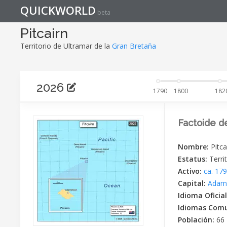
QUICKWORLD
beta
Pitcairn
Territorio de Ultramar de la
Gran Bretaña
2026
1790
1800
182
Factoide d
Nombre:
Pitca
Estatus:
Terri
Activo:
ca. 17
Capital:
Adam
Idioma Oficia
Idiomas Com
Población:
66 