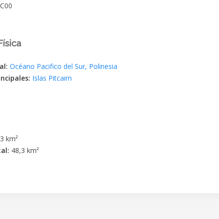
C00
ísica
al:
Océano Pacifico del Sur
,
Polinesia
incipales:
Islas Pitcairn
,3 km²
tal:
48,3 km²