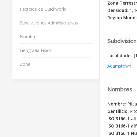
Zona Terrest
Factoide de Quickworld
Densidad:
1,4
Región Mundi
Subdivisiones Administrativas
Nombres
Subdivision
Geografía Física
Localidades
(1
Zona
Adamstown
Nombres
Nombre:
Pitca
Gentilicio:
Pit
ISO 3166-1 al
ISO 3166-1 al
ISO 3166-1 N